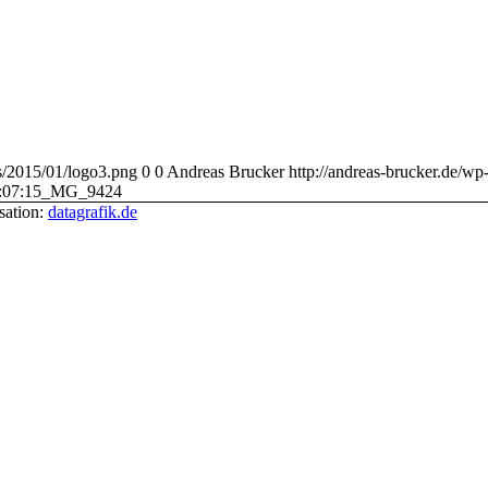
ds/2015/01/logo3.png
0
0
Andreas Brucker
http://andreas-brucker.de/w
:07:15
_MG_9424
sation:
datagrafik.de