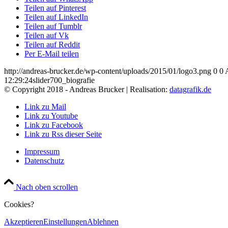
Teilen auf Pinterest
Teilen auf LinkedIn
Teilen auf Tumblr
Teilen auf Vk
Teilen auf Reddit
Per E-Mail teilen
http://andreas-brucker.de/wp-content/uploads/2015/01/logo3.png
0
0
12:29:24
slider700_biografie
© Copyright 2018 - Andreas Brucker | Realisation:
datagrafik.de
Link zu Mail
Link zu Youtube
Link zu Facebook
Link zu Rss dieser Seite
Impressum
Datenschutz
Nach oben scrollen
Cookies?
Akzeptieren
Einstellungen
Ablehnen